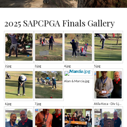
2025 SAPCPGA Finals Gallery
2.jpg
3.jpg
4.jpg
5.jpg
Alan & Marcia.jpg
6.jpg
7.jpg
Atila Koca - Div 1.jpg