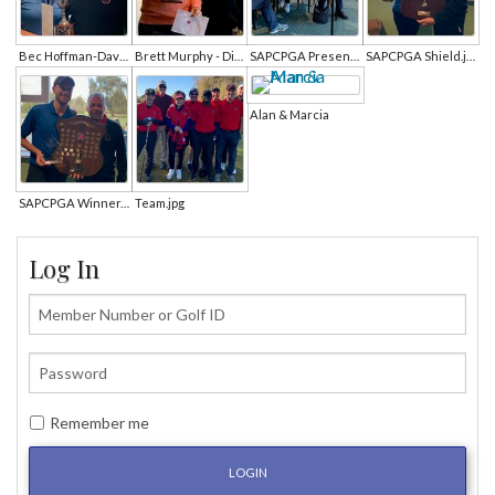
Bec Hoffman-Davis - Div 3.jpg
Brett Murphy - Div 2.jpg
SAPCPGA Presentation Audience.jpg
SAPCPGA Shield.jpg
Alan & Marcia
SAPCPGA Winner.jpg
Team.jpg
Log In
Remember me
LOGIN