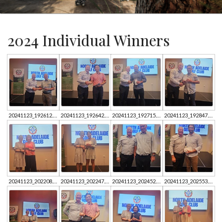
2024 Individual Winners
20241123_192612.jpg
20241123_192642.jpg
20241123_192715.jpg
20241123_192847.jpg
20241123_202208.jpg
20241123_202247.jpg
20241123_202452.jpg
20241123_202553.jpg