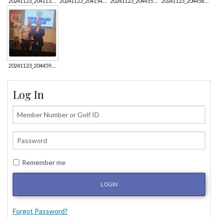
20241123_204113.jpg
20241123_204154.jpg
20241123_204455.jpg
20241123_204458.jpg
20241123_204459.jpg
Log In
Remember me
LOGIN
Forgot Password?