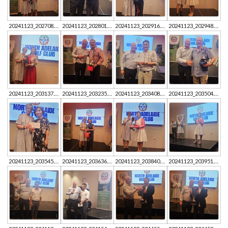
20241123_202708.jpg
20241123_202801.jpg
20241123_202916.jpg
20241123_202948.jpg
20241123_203137.jpg
20241123_203235.jpg
20241123_203408.jpg
20241123_203504.jpg
20241123_203545.jpg
20241123_203636.jpg
20241123_203840.jpg
20241123_203951.jpg